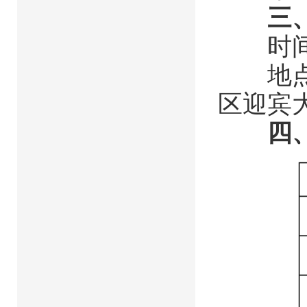
三
时间：8月
地点：
区迎宾大
四