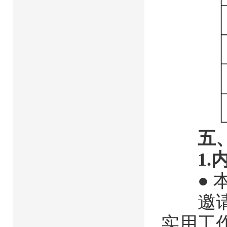
五
1.
● 本
邀请本
实用工